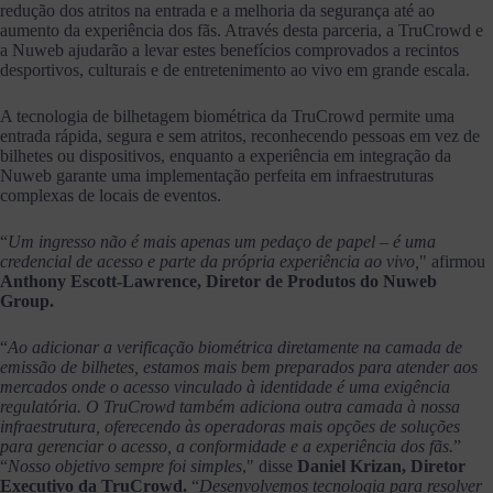
redução dos atritos na entrada e a melhoria da segurança até ao
aumento da experiência dos fãs. Através desta parceria, a TruCrowd e
a Nuweb ajudarão a levar estes benefícios comprovados a recintos
desportivos, culturais e de entretenimento ao vivo em grande escala.
A tecnologia de bilhetagem biométrica da TruCrowd permite uma
entrada rápida, segura e sem atritos, reconhecendo pessoas em vez de
bilhetes ou dispositivos, enquanto a experiência em integração da
Nuweb garante uma implementação perfeita em infraestruturas
complexas de locais de eventos.
“
Um ingresso não é mais apenas um pedaço de papel – é uma
credencial de acesso e parte da própria experiência ao vivo,
" afirmou
Anthony Escott-Lawrence, Diretor de Produtos do Nuweb
Group.
“
Ao adicionar a verificação biométrica diretamente na camada de
emissão de bilhetes, estamos mais bem preparados para atender aos
mercados onde o acesso vinculado à identidade é uma exigência
regulatória. O TruCrowd também adiciona outra camada à nossa
infraestrutura, oferecendo às operadoras mais opções de soluções
para gerenciar o acesso, a conformidade e a experiência dos fãs.
”
“
Nosso objetivo sempre foi simples
," disse
Daniel Krizan, Diretor
Executivo da TruCrowd.
“
Desenvolvemos tecnologia para resolver