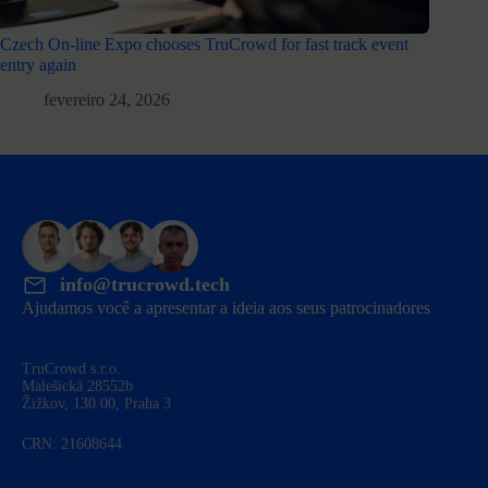
Czech On-line Expo chooses TruCrowd for fast track event
entry again
fevereiro 24, 2026
info@trucrowd.tech
Ajudamos você a apresentar a ideia aos seus patrocinadores
TruCrowd s.r.o.
Malešická 28552b
Žižkov, 130 00, Praha 3
CRN: 21608644