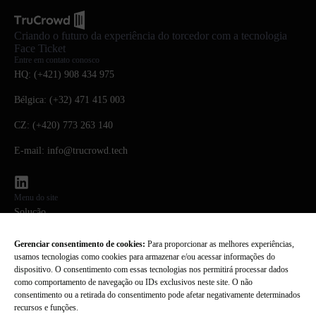
Criando o futuro da experiência do torcedor com a tecnologia
Face Ticket
Entre em contato conosco
HQ: (+421) 908 434 975
Bélgica: (+32) 471 415 003
CZ: (+420) 773 263 140
E-mail: info@trucrowd.tech
Menu do site
Solução
Tecnologia
Gerenciar consentimento de cookies:
Para proporcionar as melhores experiências,
usamos tecnologias como cookies para armazenar e/ou acessar informações do
Sobre nós
dispositivo. O consentimento com essas tecnologias nos permitirá processar dados
como comportamento de navegação ou IDs exclusivos neste site. O não
PERGUNTAS FREQUENTES
consentimento ou a retirada do consentimento pode afetar negativamente determinados
recursos e funções.
Notícias