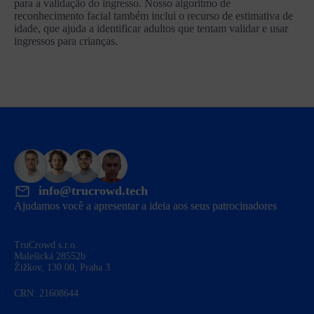
para a validação do ingresso. Nosso algoritmo de
reconhecimento facial também inclui o recurso de estimativa de
idade, que ajuda a identificar adultos que tentam validar e usar
ingressos para crianças.
info@trucrowd.tech
Ajudamos você a apresentar a ideia aos seus patrocinadores
TruCrowd s.r.o.
Malešická 28552b
Žižkov, 130 00, Praha 3
CRN: 21608644