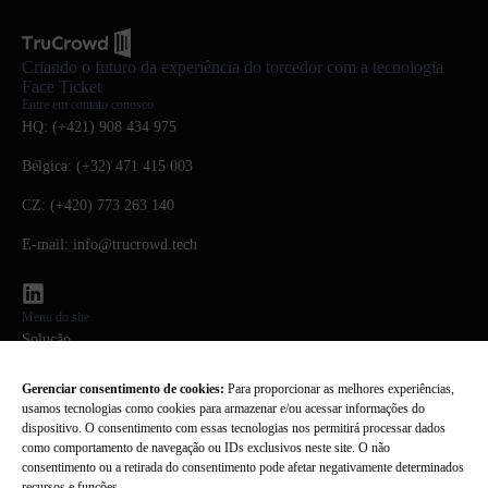
Criando o futuro da experiência do torcedor com a tecnologia
Face Ticket
Entre em contato conosco
HQ: (+421) 908 434 975
Bélgica: (+32) 471 415 003
CZ: (+420) 773 263 140
E-mail: info@trucrowd.tech
Menu do site
Solução
Tecnologia
Gerenciar consentimento de cookies:
Para proporcionar as melhores experiências,
usamos tecnologias como cookies para armazenar e/ou acessar informações do
Sobre nós
dispositivo. O consentimento com essas tecnologias nos permitirá processar dados
como comportamento de navegação ou IDs exclusivos neste site. O não
PERGUNTAS FREQUENTES
consentimento ou a retirada do consentimento pode afetar negativamente determinados
recursos e funções.