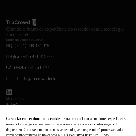
Criando o futuro da experiência do torcedor com a tecnologia
Face Ticket
Entre em contato conosco
HQ: (+421) 908 434 975
Bélgica: (+32) 471 415 003
CZ: (+420) 773 263 140
E-mail: info@trucrowd.tech
Menu do site
Solução
Tecnologia
Gerenciar consentimento de cookies:
Para proporcionar as melhores experiências,
usamos tecnologias como cookies para armazenar e/ou acessar informações do
Sobre nós
dispositivo. O consentimento com essas tecnologias nos permitirá processar dados
como comportamento de navegação ou IDs exclusivos neste site. O não