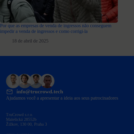
Por que as empresas de venda de ingressos não conseguem
impedir a venda de ingressos e como corrigi-la
18 de abril de 2025
info@trucrowd.tech
Ajudamos você a apresentar a ideia aos seus patrocinadores
TruCrowd s.r.o.
Malešická 28552b
Žižkov, 130 00, Praha 3