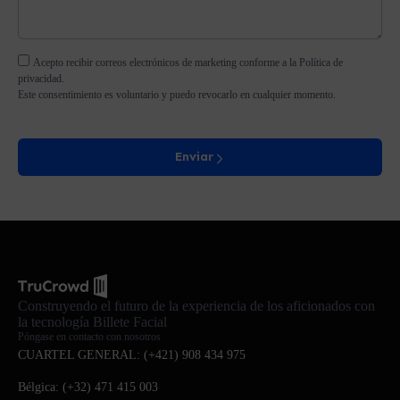
Acepto recibir correos electrónicos de marketing conforme a la Política de
privacidad.
Este consentimiento es voluntario y puedo revocarlo en cualquier momento.
Enviar
Construyendo el futuro de la experiencia de los aficionados con
la tecnología Billete Facial
Póngase en contacto con nosotros
CUARTEL GENERAL: (+421) 908 434 975
Bélgica: (+32) 471 415 003