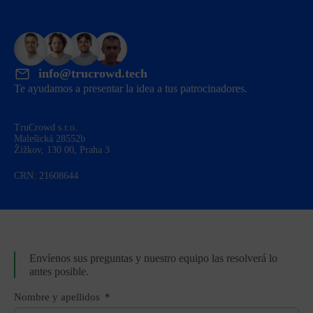
info@trucrowd.tech
Te ayudamos a presentar la idea a tus patrocinadores.
TruCrowd s.r.o.
Malešická 28552b
Žižkov, 130 00, Praha 3
CRN: 21608644
Envíenos sus preguntas y nuestro equipo las resolverá lo
antes posible.
Nombre y apellidos