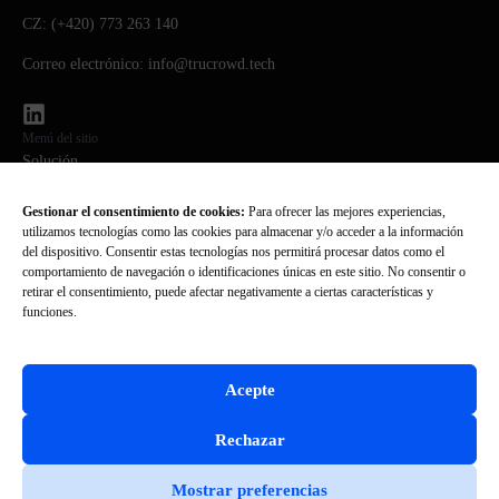
CZ: (+420) 773 263 140
Correo electrónico: info@trucrowd.tech
Menú del sitio
Solución
Tecnología
Gestionar el consentimiento de cookies:
Para ofrecer las mejores experiencias,
utilizamos tecnologías como las cookies para almacenar y/o acceder a la información
Quiénes somos
del dispositivo. Consentir estas tecnologías nos permitirá procesar datos como el
comportamiento de navegación o identificaciones únicas en este sitio. No consentir o
PREGUNTAS FRECUENTES
retirar el consentimiento, puede afectar negativamente a ciertas características y
funciones.
Noticias
Acepte
Política de privacidad
Política de cookies
All Rights Reserved © TruCrowd 2026. Web
Rechazar
by
Wonder Blue.
Mostrar preferencias