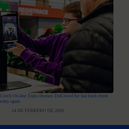
Czech On-line Expo chooses TruCrowd for fast track event
entry again
24 DE FEBRERO DE 2026